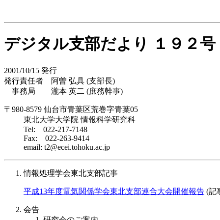
デジタル支部だより １９２号
2001/10/15 発行
発行責任者 阿曽 弘具 (支部長)
事務局 瀧本 英二 (庶務幹事)
〒980-8579 仙台市青葉区荒巻字青葉05
東北大学大学院 情報科学研究科
Tel: 022-217-7148
Fax: 022-263-9414
email: t2@ecei.tohoku.ac.jp
情報処理学会東北支部記事
平成13年度電気関係学会東北支部連合大会開催報告
(記事
会告
研究会のご案内