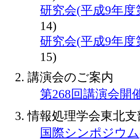
研究会(平成9年度
14)
研究会(平成9年度
15)
講演会のご案内
第268回講演会開
情報処理学会東北支
国際シンポジウム(ISD