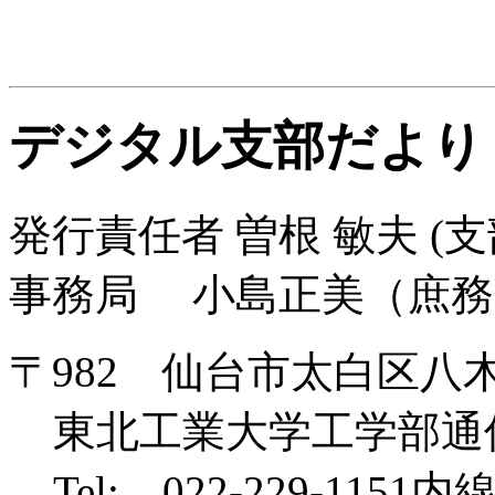
デジタル支部だより
発行責任者 曽根 敏夫 (支
事務局 小島正美（庶務
〒982 仙台市太白区八木
東北工業大学工学部通
Tel: 022-229-1151内線