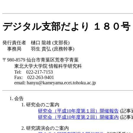
デジタル支部だより １８０号
発行責任者 樋口 龍雄 (支部長)
事務局 羽生 貴弘 (庶務幹事)
〒980-8579 仙台市青葉区荒巻字青葉
東北大学大学院 情報科学研究科
Tel: 022-217-7153
Fax: 022-263-9401
email: hanyu@kameyama.ecei.tohoku.ac.jp
会告
研究会のご案内
研究会（平成10年度第１回）開催報告
(記事通
研究会（平成10年度第２回）開催案内
(記事通
研究講演会のご案内